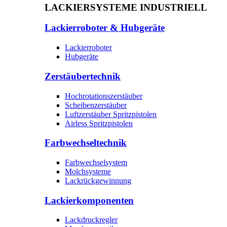
LACKIERSYSTEME INDUSTRIELL
Lackierroboter & Hubgeräte
Lackierroboter
Hubgeräte
Zerstäubertechnik
Hochrotationszerstäuber
Scheibenzerstäuber
Luftzerstäuber Spritzpistolen
Airless Spritzpistolen
Farbwechseltechnik
Farbwechselsystem
Molchsysteme
Lackrückgewinnung
Lackierkomponenten
Lackdruckregler