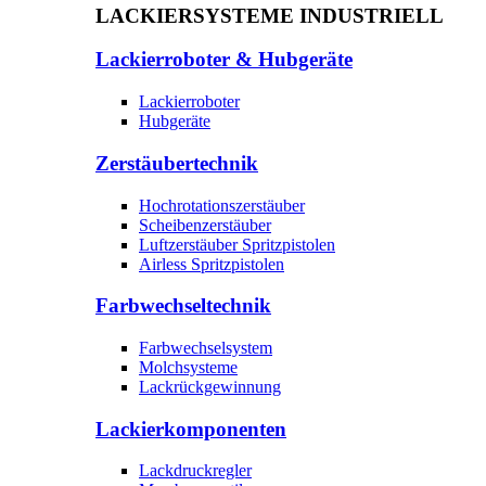
LACKIERSYSTEME INDUSTRIELL
Lackierroboter & Hubgeräte
Lackierroboter
Hubgeräte
Zerstäubertechnik
Hochrotationszerstäuber
Scheibenzerstäuber
Luftzerstäuber Spritzpistolen
Airless Spritzpistolen
Farbwechseltechnik
Farbwechselsystem
Molchsysteme
Lackrückgewinnung
Lackierkomponenten
Lackdruckregler