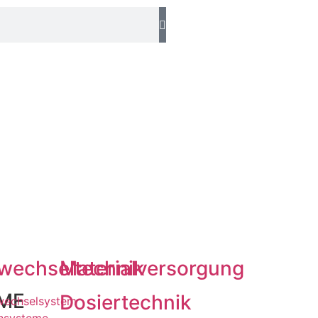
wechseltechnik
Materialversorgung
ME
Dosiertechnik
wechselsystem