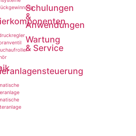
hsysteme
Schulungen
rückgewinnung
&
ierkomponenten
Anwendungen
ruckregler
Wartung
ranventil
& Service
uchaufroller
hör
nik
ieranlagensteuerung
matische
eranlage
matische
teranlage