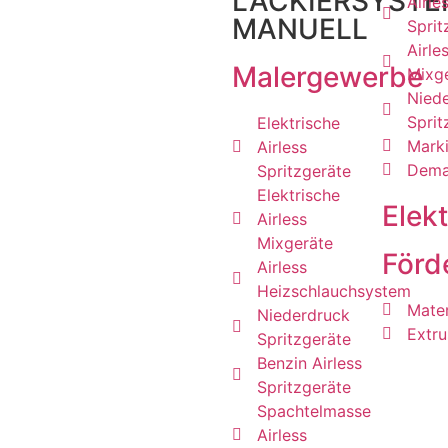
LACKIERSYSTE
Airle
MANUELL
Sprit
Airle
Malergewerbe
Mixg
Nied
Sprit
Elektrische
Mark
Airless
Dema
Spritzgeräte
Elektrische
Elekt
Airless
Mixgeräte
Förd
Airless
Heizschlauchsystem
Mate
Niederdruck
Extr
Spritzgeräte
Benzin Airless
Spritzgeräte
Spachtelmasse
Airless