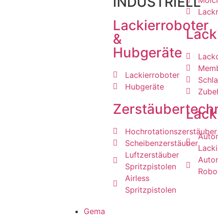
INDUSTRIELL
Molc
Lack
Lackierroboter
Lack
&
Hubgeräte
Lackd
Memb
Lackierroboter
Schla
Hubgeräte
Zube
Zerstäubertech
Lack
Hochrotationszerstäuber
Auto
Scheibenzerstäuber
Lacki
Luftzerstäuber
Auto
Spritzpistolen
Robo
Airless
Spritzpistolen
Gema