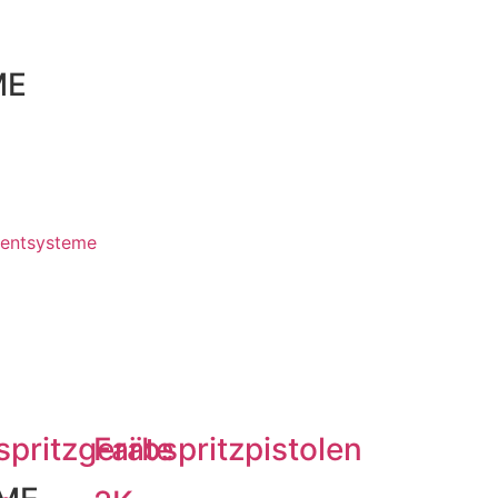
ME
entsysteme
spritzgeräte
Farbspritzpistolen