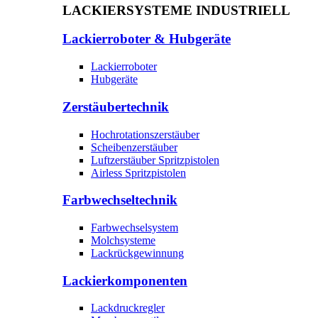
LACKIERSYSTEME INDUSTRIELL
Lackierroboter & Hubgeräte
Lackierroboter
Hubgeräte
Zerstäubertechnik
Hochrotationszerstäuber
Scheibenzerstäuber
Luftzerstäuber Spritzpistolen
Airless Spritzpistolen
Farbwechseltechnik
Farbwechselsystem
Molchsysteme
Lackrückgewinnung
Lackierkomponenten
Lackdruckregler