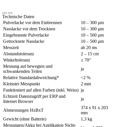
Technische Daten
Pulverlacke vor dem Einbrennen
10 – 300 µm
Nasslacke vor dem Trocknen
10 – 300 µm
Eingebrannte Pulverlacke
10 – 500 µm
Getrocknete Nasslacke
10 – 500 µm
Messzeit
ab 20 ms
Abstandstoleranz
2 – 15 cm
Winkeltoleranz
± 70°
Messung auf bewegten und
ja
schwankenden Teilen
Relative Standardabweichung*
<2 %
Kleinster Messpunkt
2 mm
Funktioniert auf allen Farben (inkl. Weiss)
ja
Echtzeit Datenzugriff per ERP und
ja
Internet Browser
374 x 91 x 203
Abmessungen HxBxT
mm
Gewicht (ohne Batterie)
1,3 kg
Messungen/Akku bei Applikation Nicht-