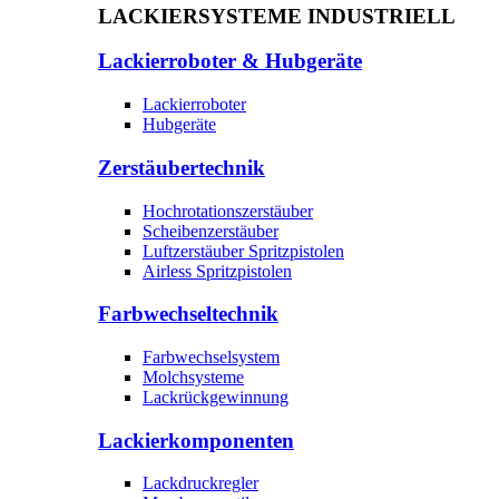
LACKIERSYSTEME INDUSTRIELL
Lackierroboter & Hubgeräte
Lackierroboter
Hubgeräte
Zerstäubertechnik
Hochrotationszerstäuber
Scheibenzerstäuber
Luftzerstäuber Spritzpistolen
Airless Spritzpistolen
Farbwechseltechnik
Farbwechselsystem
Molchsysteme
Lackrückgewinnung
Lackierkomponenten
Lackdruckregler