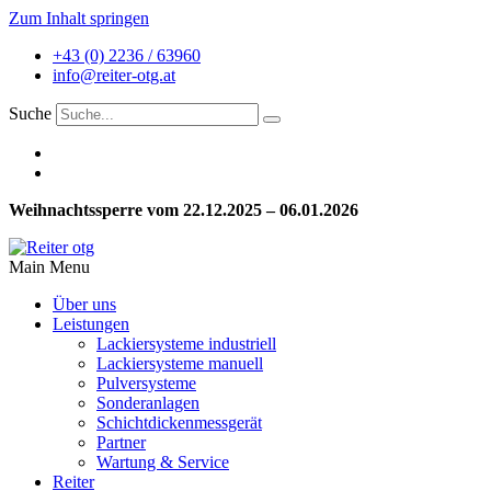
Zum Inhalt springen
+43 (0) 2236 / 63960
info@reiter-otg.at
Suche
Weihnachtssperre vom 22.12.2025 – 06.01.2026
Main Menu
Über uns
Leistungen
Lackiersysteme industriell
Lackiersysteme manuell
Pulversysteme
Sonderanlagen
Schichtdickenmessgerät
Partner
Wartung & Service
Reiter