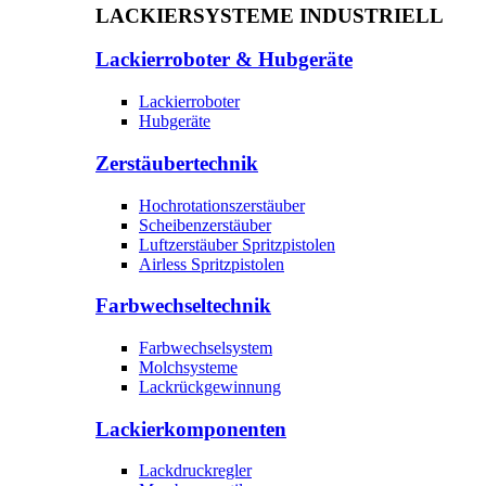
LACKIERSYSTEME INDUSTRIELL
Lackierroboter & Hubgeräte
Lackierroboter
Hubgeräte
Zerstäubertechnik
Hochrotationszerstäuber
Scheibenzerstäuber
Luftzerstäuber Spritzpistolen
Airless Spritzpistolen
Farbwechseltechnik
Farbwechselsystem
Molchsysteme
Lackrückgewinnung
Lackierkomponenten
Lackdruckregler