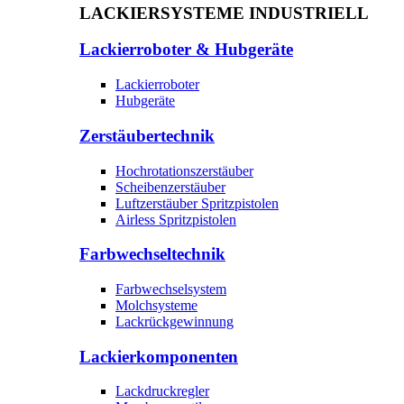
LACKIERSYSTEME INDUSTRIELL
Lackierroboter & Hubgeräte
Lackierroboter
Hubgeräte
Zerstäubertechnik
Hochrotationszerstäuber
Scheibenzerstäuber
Luftzerstäuber Spritzpistolen
Airless Spritzpistolen
Farbwechseltechnik
Farbwechselsystem
Molchsysteme
Lackrückgewinnung
Lackierkomponenten
Lackdruckregler