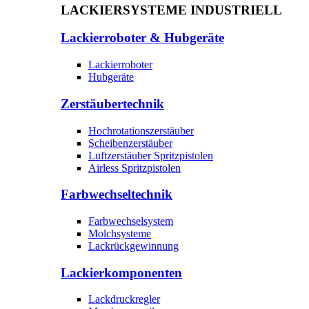
LACKIERSYSTEME INDUSTRIELL
Lackierroboter & Hubgeräte
Lackierroboter
Hubgeräte
Zerstäubertechnik
Hochrotationszerstäuber
Scheibenzerstäuber
Luftzerstäuber Spritzpistolen
Airless Spritzpistolen
Farbwechseltechnik
Farbwechselsystem
Molchsysteme
Lackrückgewinnung
Lackierkomponenten
Lackdruckregler