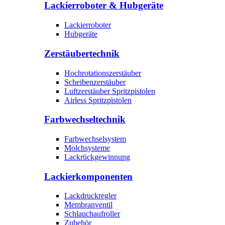
Lackierroboter & Hubgeräte
Lackierroboter
Hubgeräte
Zerstäubertechnik
Hochrotationszerstäuber
Scheibenzerstäuber
Luftzerstäuber Spritzpistolen
Airless Spritzpistolen
Farbwechseltechnik
Farbwechselsystem
Molchsysteme
Lackrückgewinnung
Lackierkomponenten
Lackdruckregler
Membranventil
Schlauchaufroller
Zubehör