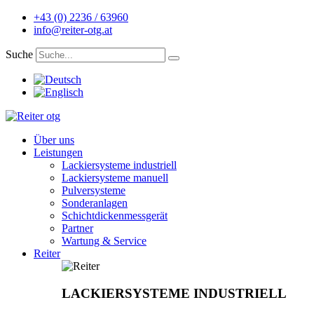
Zum
+43 (0) 2236 / 63960
Inhalt
info@reiter-otg.at
springen
Suche
Main
Über uns
Menu
Leistungen
Lackiersysteme industriell
Lackiersysteme manuell
Pulversysteme
Sonderanlagen
Schichtdickenmessgerät
Partner
Wartung & Service
Reiter
LACKIERSYSTEME INDUSTRIELL